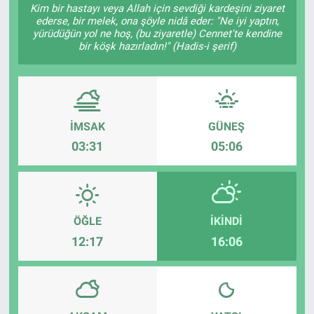
Kim bir hastayı veya Allah için sevdiği kardeşini ziyaret
ederse, bir melek, ona şöyle nidâ eder: "Ne iyi yaptın,
Özel Haber
yürüdüğün yol ne hoş, (bu ziyaretle) Cennet'te kendine
bir köşk hazırladın!" (Hadis-i şerif)
Kültür Sanat
Eğitim
İMSAK
GÜNEŞ
Ekonomi
03:31
05:06
Yaşam
Çevre
ÖĞLE
İKINDI
BİLİM VE TEKNOLOJİ
12:17
16:06
Şambayat Haber