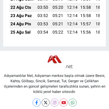
22 Ağu Cts
03:50
05:20
12:14
15:58
18:59
23 Ağu Paz
03:52
05:21
12:14
15:58
18:58
24 Ağu Pts
03:53
05:21
12:14
15:57
18:57
25 Ağu Sal
03:54
05:22
12:14
15:56
18:55
Adıyamanlılar Net; Adıyaman merkez başta olmak üzere Besni,
Kahta, Gölbaşı, Sincik, Samsat, Tut, Gerger ve Çelikhan
ilçelerinden en güncel gelişmeleri tarafsızlıkla sunan, şehrin en
köklü yerel haber sitesidir.