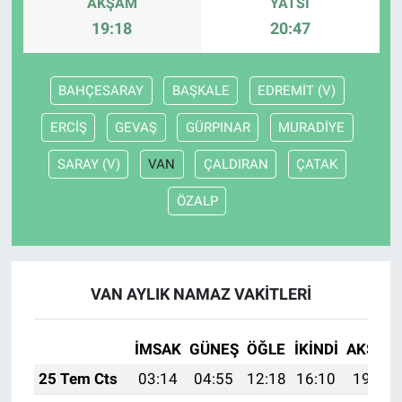
AKŞAM
YATSI
19:18
20:47
BAHÇESARAY
BAŞKALE
EDREMİT (V)
ERCİŞ
GEVAŞ
GÜRPINAR
MURADİYE
SARAY (V)
VAN
ÇALDIRAN
ÇATAK
ÖZALP
VAN AYLIK NAMAZ VAKITLERI
İMSAK
GÜNEŞ
ÖĞLE
İKINDI
AKŞAM
25 Tem Cts
03:14
04:55
12:18
16:10
19:31