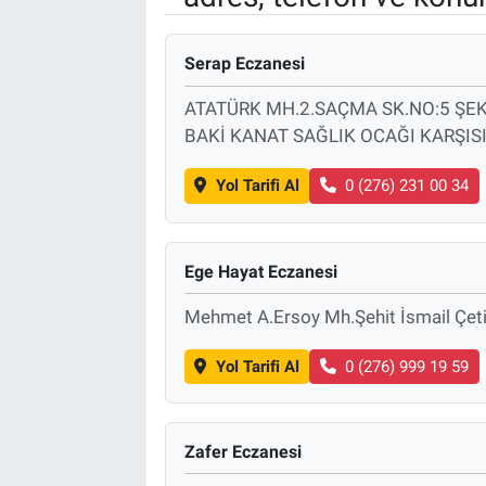
Özel Haber
Serap Eczanesi
Kültür Sanat
ATATÜRK MH.2.SAÇMA SK.NO:5 ŞEK
BAKİ KANAT SAĞLIK OCAĞI KARŞIS
Eğitim
Yol Tarifi Al
0 (276) 231 00 34
Ekonomi
Yaşam
Ege Hayat Eczanesi
Çevre
Mehmet A.Ersoy Mh.Şehit İsmail Çet
Yol Tarifi Al
0 (276) 999 19 59
BİLİM VE TEKNOLOJİ
Şambayat Haber
Zafer Eczanesi