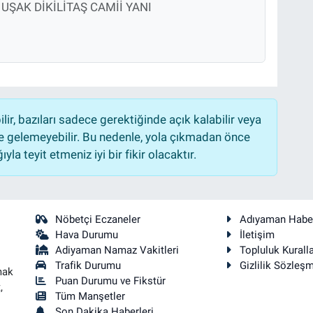
 UŞAK DİKİLİTAŞ CAMİİ YANI
r, bazıları sadece gerektiğinde açık kalabilir veya
 gelemeyebilir. Bu nedenle, yola çıkmadan önce
la teyit etmeniz iyi bir fikir olacaktır.
Nöbetçi Eczaneler
Adıyaman Habe
Hava Durumu
İletişim
Adiyaman Namaz Vakitleri
Topluluk Kuralla
Trafik Durumu
Gizlilik Sözleş
mak
Puan Durumu ve Fikstür
,
Tüm Manşetler
Son Dakika Haberleri