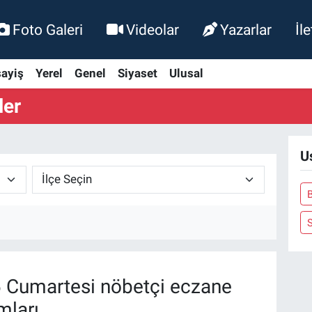
Foto Galeri
Videolar
Yazarlar
İl
ayiş
Yerel
Genel
Siyaset
Ulusal
ler
U
S
 Cumartesi nöbetçi eczane
mları