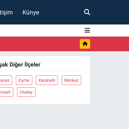
etişim
Künye
şak Diğer İlçeler
Banaz
Eşme
Karahalli
Merkez
ivasli
Ulubey