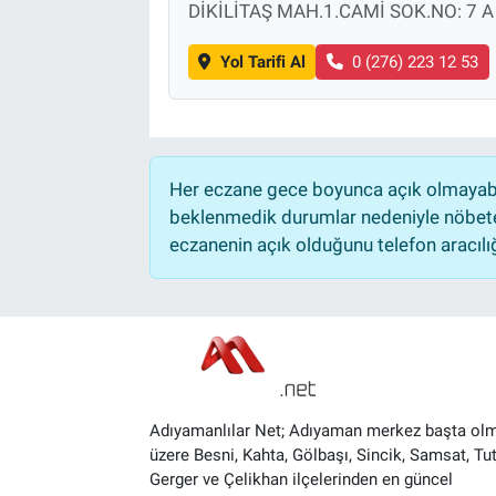
DİKİLİTAŞ MAH.1.CAMİ SOK.NO: 7 A
Yol Tarifi Al
0 (276) 223 12 53
Her eczane gece boyunca açık olmayabili
beklenmedik durumlar nedeniyle nöbete
eczanenin açık olduğunu telefon aracılığıy
Adıyamanlılar Net; Adıyaman merkez başta ol
üzere Besni, Kahta, Gölbaşı, Sincik, Samsat, Tut
Gerger ve Çelikhan ilçelerinden en güncel