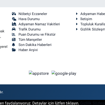
Nöbetçi Eczaneler
Adıyaman Habe
Hava Durumu
İletişim
Adiyaman Namaz Vakitleri
Topluluk Kuralla
Trafik Durumu
Gizlilik Sözleş
mak
Puan Durumu ve Fikstür
,
Tüm Manşetler
Son Dakika Haberleri
yerel
Haber Arşivi
ır.
n faydalanıyoruz. Detaylar için lütfen tıklayın.
Gizlilik Sözle