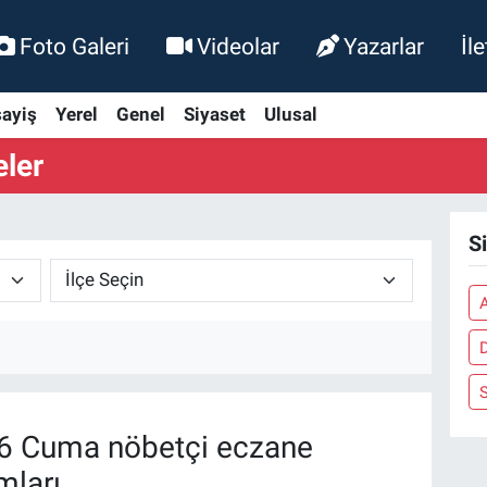
Foto Galeri
Videolar
Yazarlar
İl
ayiş
Yerel
Genel
Siyaset
Ulusal
eler
S
6 Cuma nöbetçi eczane
mları