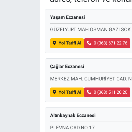
Özel Haber
Yaşam Eczanesi
Kültür Sanat
GÜZELYURT MAH.OSMAN GAZİ SOK.
Eğitim
Yol Tarifi Al
0 (368) 671 22 76
Ekonomi
Çağlar Eczanesi
Yaşam
MERKEZ MAH. CUMHURİYET CAD. N
Çevre
Yol Tarifi Al
0 (368) 511 20 20
BİLİM VE TEKNOLOJİ
Altınkaynak Eczanesi
Şambayat Haber
PLEVNA CAD.NO:17