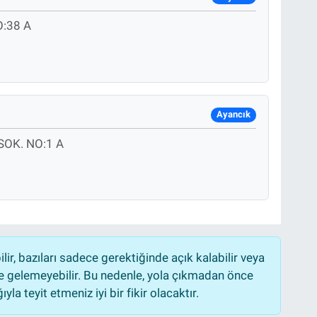
:38 A
Ayancık
OK. NO:1 A
r, bazıları sadece gerektiğinde açık kalabilir veya
 gelemeyebilir. Bu nedenle, yola çıkmadan önce
la teyit etmeniz iyi bir fikir olacaktır.