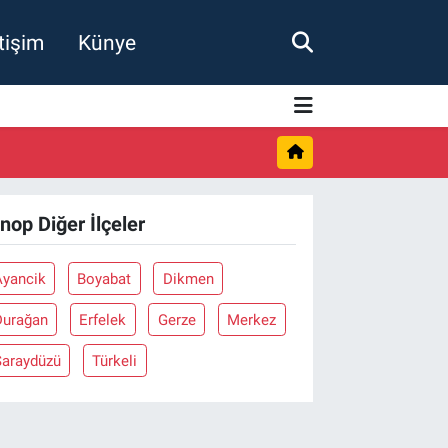
etişim
Künye
inop Diğer İlçeler
Ayancik
Boyabat
Dikmen
Durağan
Erfelek
Gerze
Merkez
Saraydüzü
Türkeli