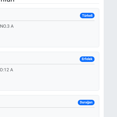
Türkeli
NO.3 A
Erfelek
O:12 A
Durağan