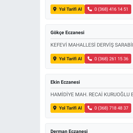
Yol Tarifi Al
0 (368) 416 14 51
Gökçe Eczanesi
KEFEVİ MAHALLESİ DERVİŞ SARABİ
Yol Tarifi Al
0 (368) 261 15 36
Ekin Eczanesi
HAMİDİYE MAH. RECAİ KURUOĞLU B
Yol Tarifi Al
0 (368) 718 48 37
Derman Eczanesi