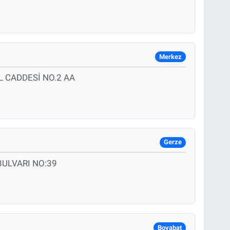
Merkez
L CADDESİ NO.2 AA
Gerze
ULVARI NO:39
Boyabat