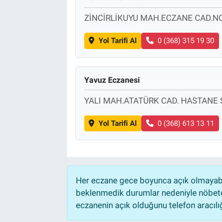
ZİNCİRLİKUYU MAH.ECZANE CAD.NO
Yol Tarifi Al
0 (368) 315 19 30
Yavuz Eczanesi
YALI MAH.ATATÜRK CAD. HASTANE S
Yol Tarifi Al
0 (368) 613 13 11
Her eczane gece boyunca açık olmayabili
beklenmedik durumlar nedeniyle nöbete
eczanenin açık olduğunu telefon aracılığıy