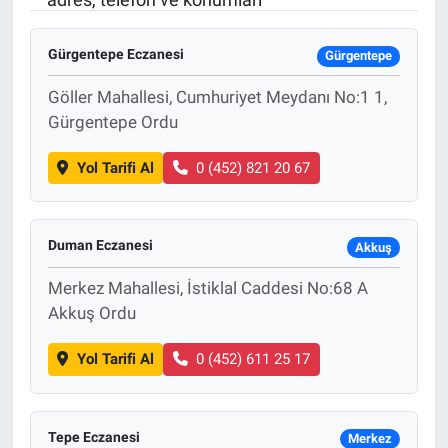
Özel Haber
Gürgentepe Eczanesi
Gürgentepe
Kültür Sanat
Göller Mahallesi, Cumhuriyet Meydanı No:1 1,
Gürgentepe Ordu
Eğitim
Yol Tarifi Al
0 (452) 821 20 67
Ekonomi
Yaşam
Duman Eczanesi
Akkuş
Merkez Mahallesi, İstiklal Caddesi No:68 A
Çevre
Akkuş Ordu
BİLİM VE TEKNOLOJİ
Yol Tarifi Al
0 (452) 611 25 17
Şambayat Haber
Tepe Eczanesi
Merkez