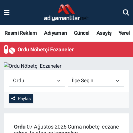
Ulusal
Nöbetçi Eczaneler
Resmi Reklam
Adıyaman
Güncel
Asayiş
Yerel
Siyaset
Hava Durumu
Ordu Nöbetçi Eczaneler
Röportajlar
Adiyaman Namaz Vakitleri
Magazin
Trafik Durumu
Bölge Haberleri
Süper Lig Puan Durumu ve Fikstür
Gündem
Tüm Manşetler
Paylaş
Asayiş
Son Dakika Haberleri
Ordu
07 Ağustos 2026 Cuma nöbetçi eczane
Sağlık
Haber Arşivi
adres, telefon ve konumları