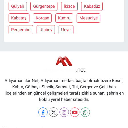
Gülyali
Gürgentepe
İkizce
Kabadüz
Kabataş
Korgan
Kumru
Mesudiye
Perşembe
Ulubey
Ünye
Adıyamanlılar Net; Adıyaman merkez başta olmak üzere Besni,
Kahta, Gölbaşı, Sincik, Samsat, Tut, Gerger ve Çelikhan
ilçelerinden en güncel gelişmeleri tarafsızlıkla sunan, şehrin en
köklü yerel haber sitesidir.