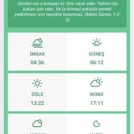
Gördün mü o kimseyi ki: Dini inkâr eder. Yetimi itip
kakan işte odur. Ve (o kimse) yoksula yemek
Özel Haber
yedirilmesi için teşvikte bulunmaz. (Mâûn Sûresi, 1-2-
3)
Kültür Sanat
Eğitim
İMSAK
GÜNEŞ
Ekonomi
04:36
06:12
Yaşam
Çevre
ÖĞLE
İKINDI
BİLİM VE TEKNOLOJİ
13:22
17:11
Şambayat Haber