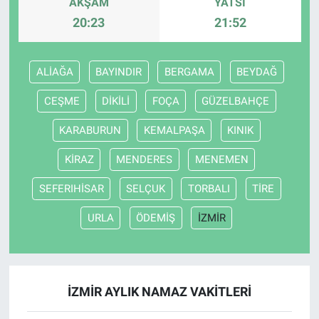
AKŞAM
YATSI
20:23
21:52
ALİAĞA
BAYINDIR
BERGAMA
BEYDAĞ
CEŞME
DİKİLİ
FOÇA
GÜZELBAHÇE
KARABURUN
KEMALPAŞA
KINIK
KİRAZ
MENDERES
MENEMEN
SEFERIHİSAR
SELÇUK
TORBALI
TİRE
URLA
ÖDEMİŞ
İZMİR
İZMİR AYLIK NAMAZ VAKITLERI