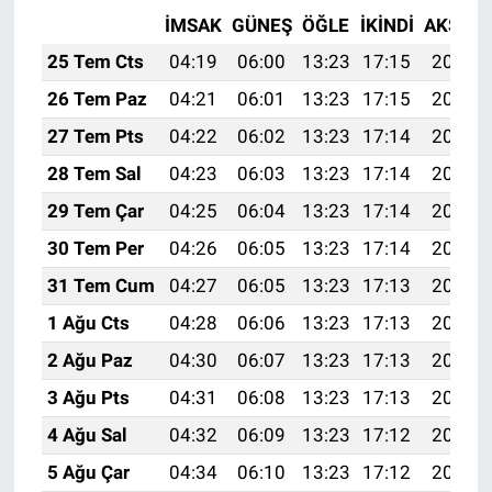
İMSAK
GÜNEŞ
ÖĞLE
İKINDI
AKŞAM
25 Tem Cts
04:19
06:00
13:23
17:15
20:36
26 Tem Paz
04:21
06:01
13:23
17:15
20:35
27 Tem Pts
04:22
06:02
13:23
17:14
20:34
28 Tem Sal
04:23
06:03
13:23
17:14
20:33
29 Tem Çar
04:25
06:04
13:23
17:14
20:32
30 Tem Per
04:26
06:05
13:23
17:14
20:31
31 Tem Cum
04:27
06:05
13:23
17:13
20:30
1 Ağu Cts
04:28
06:06
13:23
17:13
20:29
2 Ağu Paz
04:30
06:07
13:23
17:13
20:28
3 Ağu Pts
04:31
06:08
13:23
17:13
20:27
4 Ağu Sal
04:32
06:09
13:23
17:12
20:26
5 Ağu Çar
04:34
06:10
13:23
17:12
20:25