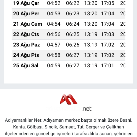
19 Ağu Çar
04:52
06:22
13:20
17:05
20:08
20 Ağu Per
04:53
06:23
13:20
17:04
20:07
21 Ağu Cum
04:54
06:24
13:20
17:04
20:06
22 Ağu Cts
04:56
06:25
13:19
17:03
20:04
23 Ağu Paz
04:57
06:26
13:19
17:02
20:03
24 Ağu Pts
04:58
06:27
13:19
17:02
20:01
25 Ağu Sal
04:59
06:27
13:19
17:01
20:00
Adıyamanlılar Net; Adıyaman merkez başta olmak üzere Besni,
Kahta, Gölbaşı, Sincik, Samsat, Tut, Gerger ve Çelikhan
ilçelerinden en güncel gelişmeleri tarafsızlıkla sunan, şehrin en