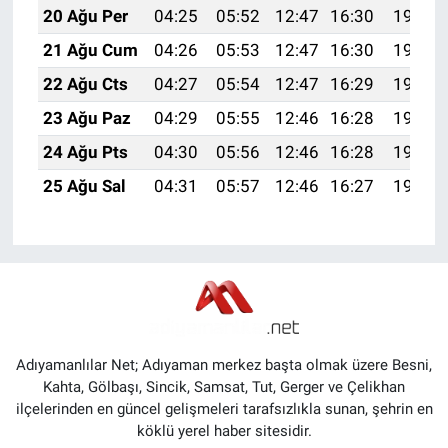
20 Ağu Per
04:25
05:52
12:47
16:30
19:32
21 Ağu Cum
04:26
05:53
12:47
16:30
19:31
22 Ağu Cts
04:27
05:54
12:47
16:29
19:29
23 Ağu Paz
04:29
05:55
12:46
16:28
19:28
24 Ağu Pts
04:30
05:56
12:46
16:28
19:27
25 Ağu Sal
04:31
05:57
12:46
16:27
19:25
Adıyamanlılar Net; Adıyaman merkez başta olmak üzere Besni,
Kahta, Gölbaşı, Sincik, Samsat, Tut, Gerger ve Çelikhan
ilçelerinden en güncel gelişmeleri tarafsızlıkla sunan, şehrin en
köklü yerel haber sitesidir.