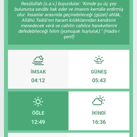
Resûlullah (s.a.v.) buyurdular: "Kimde şu üç şey
bulunursa sevâbı hak eder ve imanını kemâle erdirmiş
Özel Haber
olur: İnsanlar arasında geçinebileceği (güzel) ahlâk,
Allâhü Teâlâ'nın haram kıldıklarından kendisini
menedecek verâ ve cahilin cahilce hareketlerini
Kültür Sanat
defedebileceği hilim (yumuşak huyluluk)." (Hadis-i
şerif)
Eğitim
Ekonomi
İMSAK
GÜNEŞ
Yaşam
04:12
05:43
Çevre
BİLİM VE TEKNOLOJİ
ÖĞLE
İKINDI
Şambayat Haber
12:49
16:36