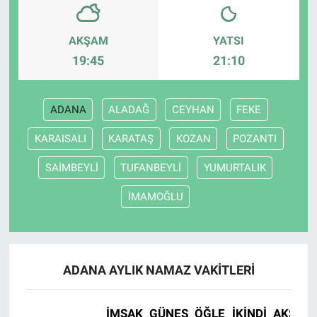
AKŞAM
YATSI
19:45
21:10
ADANA
ALADAĞ
CEYHAN
FEKE
KARAISALI
KARATAŞ
KOZAN
POZANTI
SAİMBEYLİ
TUFANBEYLİ
YUMURTALIK
İMAMOĞLU
ADANA AYLIK NAMAZ VAKITLERI
İMSAK
GÜNEŞ
ÖĞLE
İKINDI
AKŞAM